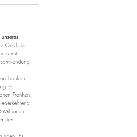
 unseres 
ete Geld der 
muss mit 
Verschwendung 
nen Franken 
ung der 
onen Franken. 
wiederkehrend 
 Millionen 
emsten 
rungen. Es 