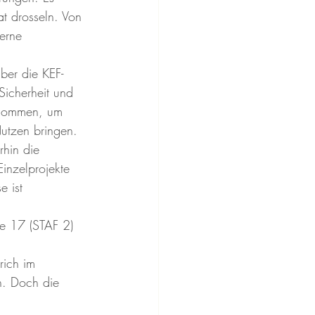
 drosseln. Von 
erne 
ber die KEF-
Sicherheit und 
genommen, um 
Nutzen bringen.
rhin die 
Einzelprojekte 
e ist 
e 17 (STAF 2) 
 
rich im 
n. Doch die 