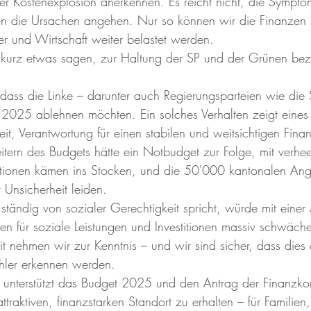
 der Kostenexplosion anerkennen. Es reicht nicht, die Sympt
n die Ursachen angehen. Nur so können wir die Finanzen st
er und Wirtschaft weiter belastet werden.
h kurz etwas sagen, zur Haltung der SP und der Grünen bez
 dass die Linke – darunter auch Regierungsparteien wie die
025 ablehnen möchten. Ein solches Verhalten zeigt eines d
reit, Verantwortung für einen stabilen und weitsichtigen Fina
tern des Budgets hätte ein Notbudget zur Folge, mit verhe
itionen kämen ins Stocken, und die 50'000 kantonalen Ange
 Unsicherheit leiden.
 ständig von sozialer Gerechtigkeit spricht, würde mit eine
n für soziale Leistungen und Investitionen massiv schwäch
it nehmen wir zur Kenntnis – und wir sind sicher, dass dies
ler erkennen werden.
 unterstützt das Budget 2025 und den Antrag der Finanzko
s attraktiven, finanzstarken Standort zu erhalten – für Famili