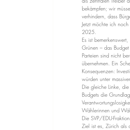
als zentralen Treiber
bekämpfen; wir müsse
verhindern, dass Bürg
Jetzt möchte ich noc
2025.
Es ist bemerkenswert,
Grünen – das Budget 2
Parteien sind nicht be
übernehmen. Ein Schei
Konsequenzen: Invest
würden unter massiver
Die gleiche Linke, die
Budgets die Grundlage
Verantwortungslosigke
Wählerinnen und Wäh
Die SVP/EDU-Fraktion
Ziel ist es, Zürich al