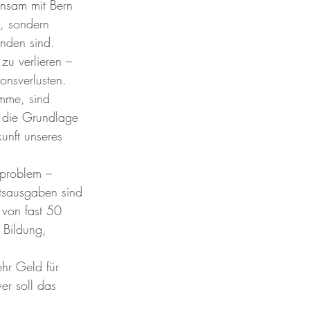
insam mit Bern 
, sondern 
nden sind. 
zu verlieren – 
ionsverlusten.
mme, sind 
t die Grundlage 
unft unseres 
eproblem – 
tsausgaben sind 
 von fast 50 
 Bildung, 
hr Geld für 
er soll das 