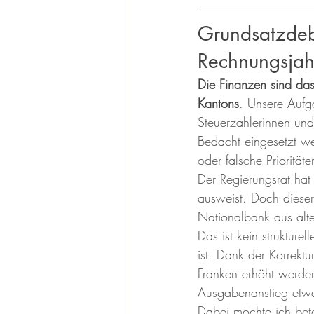
Grundsatzdeba
Rechnungsja
Die Finanzen sind da
Kantons
. Unsere Aufga
Steuerzahlerinnen und 
Bedacht eingesetzt we
oder falsche Prioritäte
Der Regierungsrat hat
ausweist. Doch dieser 
Nationalbank aus alt
Das ist kein strukture
ist. Dank der Korrekt
Franken erhöht werde
Ausgabenanstieg etw
Dabei möchte ich bet