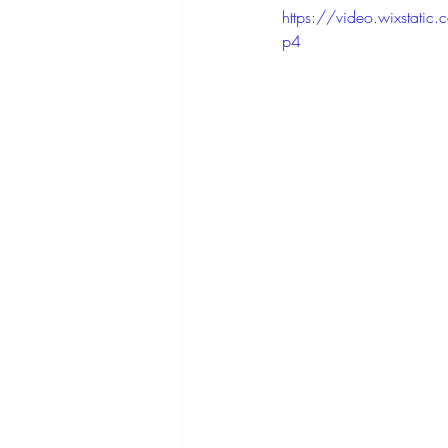
https://video.wixsta
p4