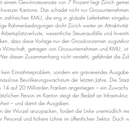
: Mit einem Gewinnsteuersatz von 7 Prozent liegt Zürich geme
Schweizer Kantone. Das schadet nicht nur Grossunternehmen
 zahlreichen KMU, die eng in globale Lieferketten eingebu
e Rahmenbedingungen droht Zürich weiter an Attraktivität 
 Arbeitsplatzverluste, wesentliche Steuerausfälle und Investit
nken, dass diese Vorlage nur den Grosskonzernen zuguteko
nde Wirtschaft, getragen von Grossunternehmen und KMU, is
er diesen Zusammenhang nicht versteht, gefährdet die Zuk
t kein Einnahmeproblem, sondern ein gravierendes Ausgab
masslose Bevölkerungswachstum der letzten Jahre. Die Staa
n 14 auf 20 Milliarden Franken angestiegen – ein Zuwachs
ätzlichen Person im Kanton steigt der Bedarf an Infrastruktur,
rheit – und damit die Ausgaben.
an der Wurzel anzupacken, fordert die Linke unermüdlich me
Personal und höhere Löhne im öffentlichen Sektor. Doch w