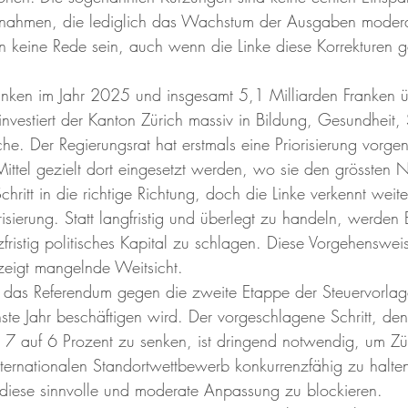
nahmen, die lediglich das Wachstum der Ausgaben moderat
keine Rede sein, auch wenn die Linke diese Korrekturen g
anken im Jahr 2025 und insgesamt 5,1 Milliarden Franken ü
estiert der Kanton Zürich massiv in Bildung, Gesundheit, 
che. Der Regierungsrat hat erstmals eine Priorisierung vor
Mittel gezielt dort eingesetzt werden, wo sie den grössten 
chritt in die richtige Richtung, doch die Linke verkennt weite
isierung. Statt langfristig und überlegt zu handeln, werden 
ristig politisches Kapital zu schlagen. Diese Vorgehensweis
zeigt mangelnde Weitsicht.
t das Referendum gegen die zweite Etappe der Steuervorlag
te Jahr beschäftigen wird. Der vorgeschlagene Schritt, den
7 auf 6 Prozent zu senken, ist dringend notwendig, um Zü
nternationalen Standortwettbewerb konkurrenzfähig zu halte
, diese sinnvolle und moderate Anpassung zu blockieren.