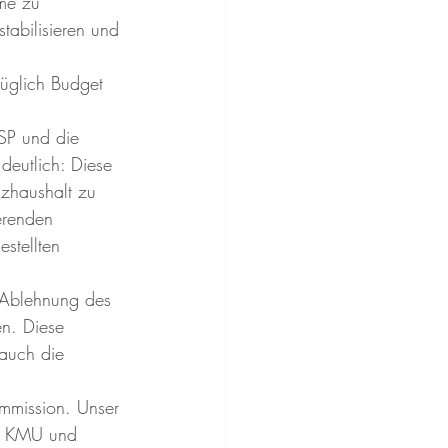
ome zu 
abilisieren und 
üglich Budget 
 SP und die 
eutlich: Diese 
nzhaushalt zu 
erenden 
stellten 
r Ablehnung des 
en. Diese 
 auch die 
mmission. Unser 
en, KMU und 