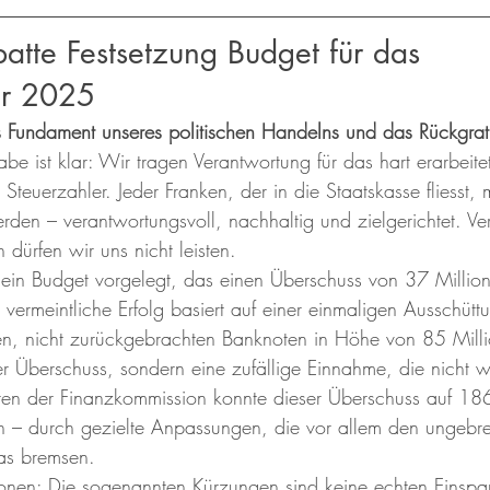
tte Festsetzung Budget für das 
hr 2025
s Fundament unseres politischen Handelns und das Rückgrat
be ist klar: Wir tragen Verantwortung für das hart erarbeit
Steuerzahler. Jeder Franken, der in die Staatskasse fliesst, 
rden – verantwortungsvoll, nachhaltig und zielgerichtet. 
n dürfen wir uns nicht leisten.
 ein Budget vorgelegt, das einen Überschuss von 37 Millio
vermeintliche Erfolg basiert auf einer einmaligen Ausschütt
en, nicht zurückgebrachten Banknoten in Höhe von 85 Milli
ller Überschuss, sondern eine zufällige Einnahme, die nicht 
uren der Finanzkommission konnte dieser Überschuss auf 186
n – durch gezielte Anpassungen, die vor allem den ungebr
as bremsen.
onen: Die sogenannten Kürzungen sind keine echten Einspa