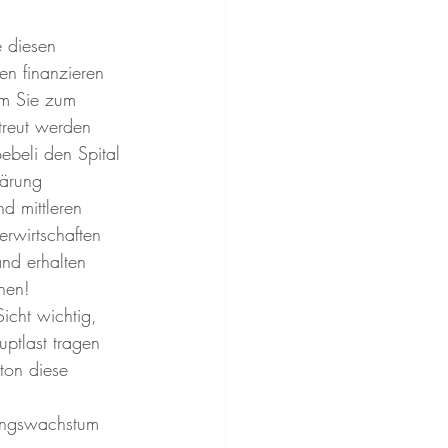
e diesen 
n finanzieren 
em Sie zum 
treut werden 
ebeli den Spital 
lärung 
nd mittleren 
rwirtschaften 
nd erhalten 
hen!
Sicht wichtig, 
ptlast tragen 
ton diese 
ungswachstum 