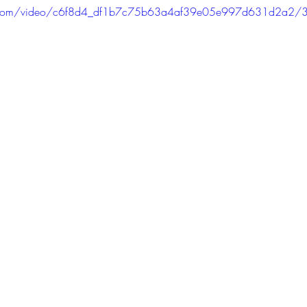
tic.com/video/c6f8d4_df1b7c75b63a4af39e05e997d631d2a2/