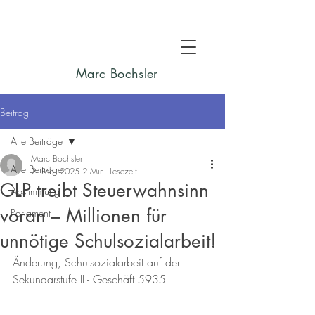
Marc Bochsler
Beitrag
Alle Beiträge
Marc Bochsler
Alle Beiträge
2. Feb. 2025
2 Min. Lesezeit
GLP treibt Steuerwahnsinn
Abstimmung
voran – Millionen für
Parlament
unnötige Schulsozialarbeit!
Änderung, Schulsozialarbeit auf der 
Sekundarstufe II - Geschäft 5935