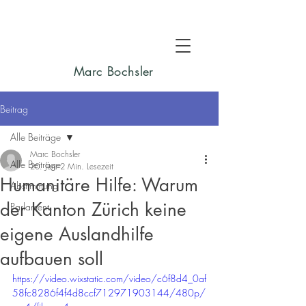
Marc Bochsler
Beitrag
Alle Beiträge
Marc Bochsler
Alle Beiträge
20. Juni
2 Min. Lesezeit
Humanitäre Hilfe: Warum
Abstimmung
der Kanton Zürich keine
Parlament
eigene Auslandhilfe
aufbauen soll
https://video.wixstatic.com/video/c6f8d4_0af
58fc8286f4f4d8ccf712971903144/480p/