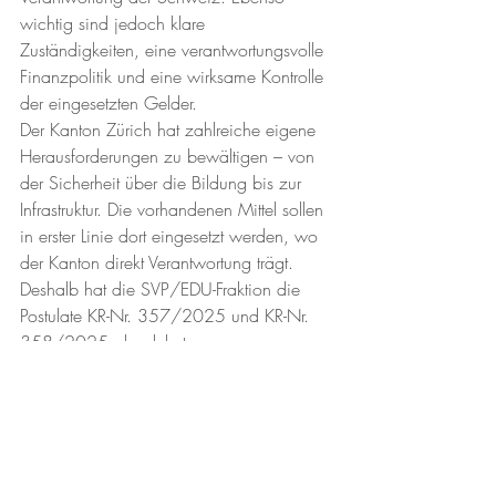
wichtig sind jedoch klare 
Zuständigkeiten, eine verantwortungsvolle 
Finanzpolitik und eine wirksame Kontrolle 
der eingesetzten Gelder.
Der Kanton Zürich hat zahlreiche eigene 
Herausforderungen zu bewältigen – von 
der Sicherheit über die Bildung bis zur 
Infrastruktur. Die vorhandenen Mittel sollen 
in erster Linie dort eingesetzt werden, wo 
der Kanton direkt Verantwortung trägt.
Deshalb hat die SVP/EDU-Fraktion die 
Postulate KR-Nr. 357/2025 und KR-Nr. 
358/2025 abgelehnt.
Humanitäre Hilfe ist wichtig. Sie muss 
aber dort organisiert werden, wo die 
Zuständigkeit, die Erfahrung und die 
Kontrolle vorhanden sind: beim Bund.