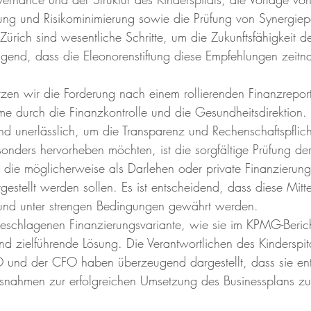
ung und Risikominimierung sowie die Prüfung von Synergiep
 Zürich sind wesentliche Schritte, um die Zukunftsfähigkeit de
ingend, dass die Eleonorenstiftung diese Empfehlungen zeitn
tzen wir die Forderung nach einem rollierenden Finanzrepor
me durch die Finanzkontrolle und die Gesundheitsdirektion. 
 unerlässlich, um die Transparenz und Rechenschaftspflicht
sonders hervorheben möchten, ist die sorgfältige Prüfung der
 die möglicherweise als Darlehen oder private Finanzierung
gestellt werden sollen. Es ist entscheidend, dass diese Mitte
 und unter strengen Bedingungen gewährt werden.
eschlagenen Finanzierungsvariante, wie sie im KPMG-Berich
nd zielführende Lösung. Die Verantwortlichen des Kinderspit
 und der CFO haben überzeugend dargestellt, dass sie ent
nahmen zur erfolgreichen Umsetzung des Businessplans zu 