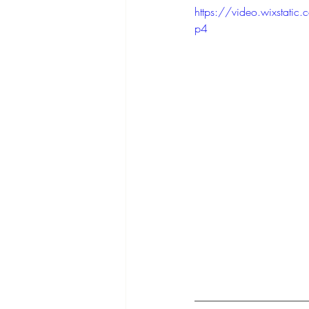
https://video.wixst
p4