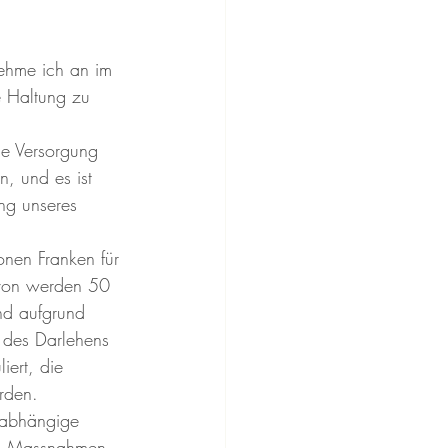
 nehme ich an im 
e Haltung zu 
he Versorgung 
, und es ist 
ung unseres 
onen Franken für 
avon werden 50 
nd aufgrund 
 des Darlehens 
iert, die 
erden.
nabhängige 
von Massnahmen 