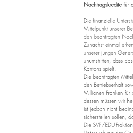
Nachtragskredite für
Die finanzielle Unters
Mittelpunkt unserer 
den beantragten Nacht
Zunächst einmal erken
unserer jungen Genera
unumstritten, dass das
Kantons spielt.
Die beantragten Mitte
den Betriebserhalt s
Millionen Franken fü
dessen müssen wir he
ist jedoch nicht bedin
sicherstellen sollen, 
Die SVP/EDU-Fraktion
Untersuchung der Gov