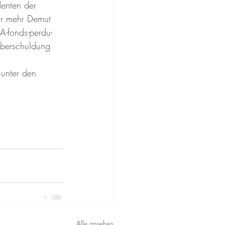
enten der 
wir mehr Demut 
A-fonds-perdu-
Überschuldung 
 unter den 
Alle ansehen