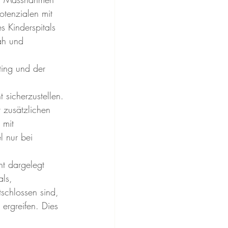
otenzialen mit 
s Kinderspitals 
ah und 
ting und der 
 sicherzustellen.
 zusätzlichen 
 mit 
l nur bei 
t dargelegt 
als, 
schlossen sind, 
ergreifen. Dies 