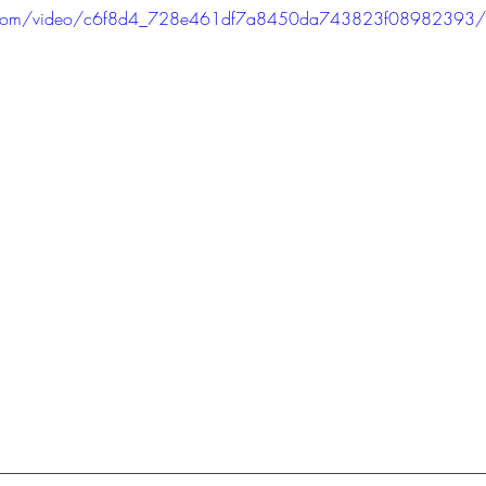
atic.com/video/c6f8d4_728e461df7a8450da743823f08982393