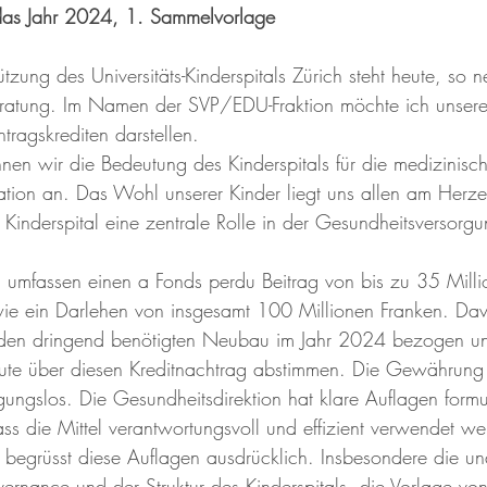
 das Jahr 2024, 1. Sammelvorlage
tützung des Universitäts-Kinderspitals Zürich steht heute, so
Beratung. Im Namen der SVP/EDU-Fraktion möchte ich unser
ragskrediten darstellen.
nen wir die Bedeutung des Kinderspitals für die medizinisc
tion an. Das Wohl unserer Kinder liegt uns allen am Herzen
 Kinderspital eine zentrale Rolle in der Gesundheitsversorg
l umfassen einen a Fonds perdu Beitrag von bis zu 35 Milli
owie ein Darlehen von insgesamt 100 Millionen Franken. D
r den dringend benötigten Neubau im Jahr 2024 bezogen u
ute über diesen Kreditnachtrag abstimmen. Die Gewährung
gungslos. Die Gesundheitsdirektion hat klare Auflagen formul
dass die Mittel verantwortungsvoll und effizient verwendet w
 begrüsst diese Auflagen ausdrücklich. Insbesondere die u
ernance und der Struktur des Kinderspitals, die Vorlage 