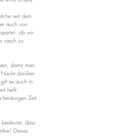
lche seit dem 
ber auch von 
spartei, ob wir 
s rasch zu 
eben, damit man 
e Nacht darüber 
ilt es auch in 
it heilt 
scheidungen Zeit 
 bedeutet, dass 
iker! Dieses 