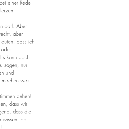
bei einer Rede 
Herzen.
n darf. Aber 
recht, aber 
 outen, dass ich 
 oder 
 Es kann doch 
u sagen, nur 
en und 
eh machen was 
t 
stimmen gehen! 
en, dass wir 
gend, dass die 
n wissen, dass 
!