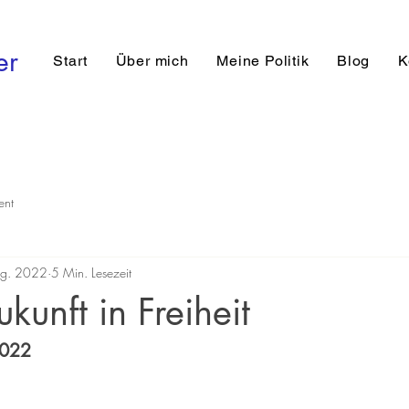
er
Start
Über mich
Meine Politik
Blog
K
ent
ug. 2022
5 Min. Lesezeit
kunft in Freiheit
2022