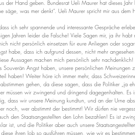
aus der Hand geben. Bundesrat Ueli Maurer hat dieses Jahr 
e säge, was mer denkt“. Ueli Maurer spricht mir aus dem 
dass ich sehr spannende und interessante Gespräche erlebe
nigen Jahren leider die Falsche! Viele Sagen mir, ja ihr habt 
ich nicht persönlich einsetzen für eure Anliegen oder sogar
gst habe, dass ich aufgrund dessen, nicht mehr angesehen
Diese Aussagen machen mich persönlich sehr nachdenklich!
als Souverän Angst haben, unsere persönlichen Meinungen z
teil haben! Weiter höre ich immer mehr, dass Schweizerinn
 abstimmen gehen, da diese sagen, dass die Politiker „ja 
ier müssen wir zwingend und dringend dagegenhalten. Es is
htig, dass wir unsere Meinung kundtun, und an der Urne ab
er noch, wer abstimmt der bestimmt! Wir dürfen nie vergess
 auch den Staatsangestellten den Lohn bezahlen! Es ist zwin
ar ist, und die Politiker aber auch unsere Staatsangestellte
 diese ihren Job so ausführen müssen, wie wir es bestimmen