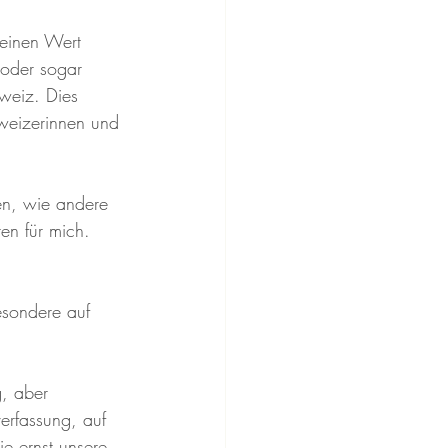
keinen Wert 
 oder sogar 
weiz. Dies 
weizerinnen und 
en, wie andere 
ren für mich.
esondere auf 
, aber 
erfassung, auf 
ie ernst unsere 