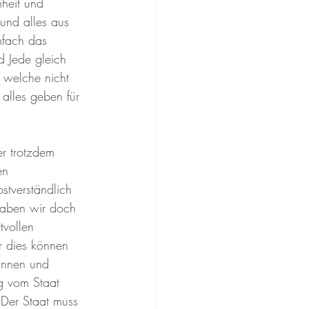
heit und 
und alles aus 
nfach das 
 Jede gleich 
 welche nicht 
alles geben für 
 
r trotzdem 
en 
tverständlich 
haben wir doch 
tvollen 
r dies können 
rinnen und 
g vom Staat 
 Der Staat muss 