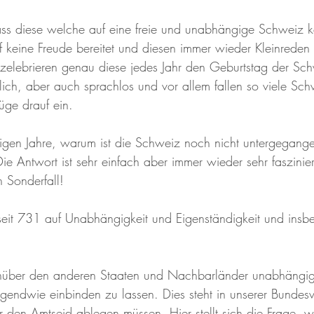
 dass diese welche auf eine freie und unabhängige Schweiz 
f keine Freude bereitet und diesen immer wieder Kleinreden
zelebrieren genau diese jedes Jahr den Geburtstag der Sch
ch, aber auch sprachlos und vor allem fallen so viele Sch
üge drauf ein.
inigen Jahre, warum ist die Schweiz noch nicht untergegang
ie Antwort ist sehr einfach aber immer wieder sehr faszinie
n Sonderfall!
eit 731 auf Unabhängigkeit und Eigenständigkeit und insb
nüber den anderen Staaten und Nachbarländer unabhängig
irgendwie einbinden zu lassen. Dies steht in unserer Bundesv
r den Amtseid ablegen müssen. Hier stellt sich die Frage, w