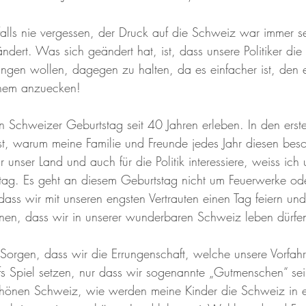
falls nie vergessen, der Druck auf die Schweiz war immer s
ändert. Was sich geändert hat, ist, dass unsere Politiker die 
ingen wollen, dagegen zu halten, da es einfacher ist, den
inem anzuecken!
en Schweizer Geburtstag seit 40 Jahren erleben. In den erst
st, warum meine Familie und Freunde jedes Jahr diesen bes
ür unser Land und auch für die Politik interessiere, weiss ich
tag. Es geht an diesem Geburtstag nicht um Feuerwerke oder
ass wir mit unseren engsten Vertrauten einen Tag feiern un
nen, dass wir in unserer wunderbaren Schweiz leben dürfen
Sorgen, dass wir die Errungenschaft, welche unsere Vorfahre
aufs Spiel setzen, nur dass wir sogenannte „Gutmenschen“ s
schönen Schweiz, wie werden meine Kinder die Schweiz in e