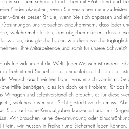
uch in so einem schönen Land leben mit Wohlstand und Frei
ine Kinder akzeptiert, wenn Sie versuchen mehr zu leisten 
der wäre es besser für Sie, wenn Sie sich anpassen und ei
Gesinnungen uns versuchen einzuhämmern, dass Jeder und
iese, welche mehr leisten, das abgeben müssen, dass diese
oder wollen, das gleiche haben wie diese welche tagtäglich 
ternehmen, ihre Mitarbeitende und somit für unsere Schweiz?
als Individuum auf die Welt. Jeder Mensch ist anders, abe
 in Freiheit und Sicherheit zusammenleben. Ich bin der fest
er Mensch das Erreichen kann, was er sich vornimmt. Selbs
che Hilfe benötigen, dies ich doch kein Problem, für das 
Mittragen und selbstverständlich braucht, es für diese wer
netz, welches aus meiner Sicht gestärkt werden muss. Abe
ser Staat auf seine Kernaufgaben konzertiert und uns Bürge
lässt. Wir brauchen keine Bevormundung oder Einschränkun
n! Nein, wir müssen in Freiheit und Sicherheit leben können.