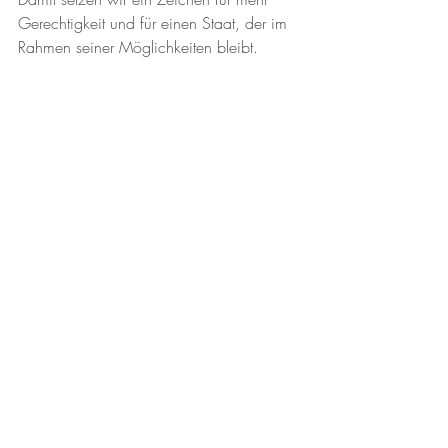
Gerechtigkeit und für einen Staat, der im 
Rahmen seiner Möglichkeiten bleibt.
Die Steuerzahlerinnen und Steuerzahler 
haben das Recht, dass ihr Geld sinnvoll 
eingesetzt wird. Ein überhitzter 
Staatshaushalt darf nicht auf Kosten der 
Bürgerinnen und Bürger weiter wachsen. 
Die Zukunft des Kantons Zürich hängt 
davon ab, ob wir jetzt handeln.
Aktuelle Beiträge
Alle ansehen