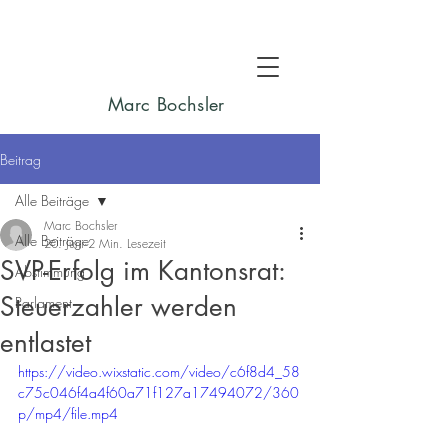
Marc Bochsler
Beitrag
Alle Beiträge
Marc Bochsler
Alle Beiträge
20. Juni
2 Min. Lesezeit
SVP-Erfolg im Kantonsrat:
Abstimmung
Steuerzahler werden
Parlament
entlastet
https://video.wixstatic.com/video/c6f8d4_58
c75c046f4a4f60a71f127a17494072/360
p/mp4/file.mp4